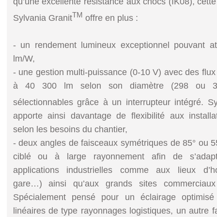
qu’une excellente résistance aux chocs (IK08), cett
TM
Sylvania Granit
offre en plus :
- un rendement lumineux exceptionnel pouvant att
lm/W,
- une gestion multi-puissance (0-10 V) avec des flu
à 40 300 lm selon son diamètre (298 ou 3
sélectionnables grâce à un interrupteur intégré. S
apporte ainsi davantage de flexibilité aux installa
selon les besoins du chantier,
- deux angles de faisceaux symétriques de 85° ou 55
ciblé ou à large rayonnement afin de s’adapte
applications industrielles comme aux lieux d’hosp
gare…) ainsi qu’aux grands sites commerciaux e
Spécialement pensé pour un éclairage optimis
linéaires de type rayonnages logistiques, un autre fa