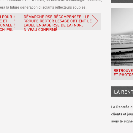
c un lambda 31 et X-AIR®, sa nouvelle technologie brevetée,
era la future génération d’isolants réflecteurs souples.