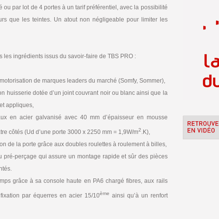
 par lot de 4 portes à un tarif préférentiel, avec la possibilité
s que les teintes. Un atout non négligeable pour limiter les
tous les ingrédients issus du savoir-faire de TBS PRO :
 motorisation de marques leaders du marché (Somfy, Sommer),
n huisserie dotée d’un joint couvrant noir ou blanc ainsi que la
et appliques,
eaux en acier galvanisé avec 40 mm d’épaisseur en mousse
2
quatre côtés (Ud d’une porte 3000 x 2250 mm = 1,9W/m
.K),
de la porte grâce aux doubles roulettes à roulement à billes,
au pré-perçage qui assure un montage rapide et sûr des pièces
tés.
temps grâce à sa console haute en PA6 chargé fibres, aux rails
ème
 fixation par équerres en acier 15/10
ainsi qu’à un renfort