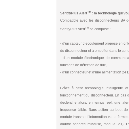
TM
SentryPlus Alert
: la technologie qui vo
Compatible avec les disconnecteurs BA des
TM
SentryPlus Alert
se compose :
- d’un capteur d’écoulement proposé en diffe
du disconnecteur et à emboîter dans le cond
- d’un module électronique de communicat
fonctions de détection de flux,
- d’un connecteur et d’une alimentation 24 
Grâce à cette technologie intelligente et
fonctionnement du disconnecteur. En cas de
déclenche alors, en temps réel, une al
fréquence faible. Sans action au bout d
module transmet l’information via la fermet
alarme sonore/lumineuse, module IoT). Evit