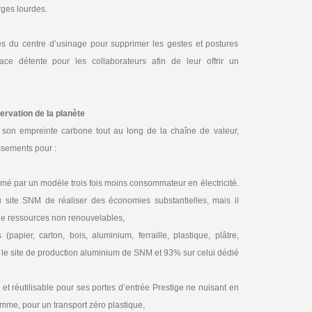
rges lourdes.
es du centre d’usinage pour supprimer les gestes et postures
ace détente pour les collaborateurs afin de leur offrir un
servation de la planète
ve son empreinte carbone tout au long de la chaîne de valeur,
ssements pour :
é par un modèle trois fois moins consommateur en électricité.
te SNM de réaliser des économies substantielles, mais il
n de ressources non renouvelables,
(papier, carton, bois, aluminium, ferraille, plastique, plâtre,
sur le site de production aluminium de SNM et 93% sur celui dédié
et réutilisable pour ses portes d’entrée Prestige ne nuisant en
amme, pour un transport zéro plastique,