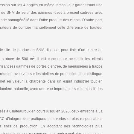
pression sur les 4 angles en même temps, leur garantissant une
 site de SNM de sertir des gammes jusqu’à présent cadrées avec
de homogénéité dans l’offre produits des clients. D’autre part,
érateurs de corriger manuellement cette différence de hauteur
 le site de production SNM dispose, pour finir, d’un centre de
2
e surface de 500 m
, il est conçu pour accueillir les clients
isant ses gammes de portes d’entrée, de menuiseries à frappe
réunion avec vue sur les ateliers de production, il se distingue
i met en valeur la charpente dans un esprit industriel tout en
lumière naturelle, avec une vue imprenable sur le massif des
isés à Châteauroux en cours jusqu’en 2026, ceux entrepris à La
 d’intégrer des pratiques plus vertes et plus responsables
s sites de production. En adoptant des technologies plus
 rationnelle de ses ressources, l’entreprise met ainsi en place un