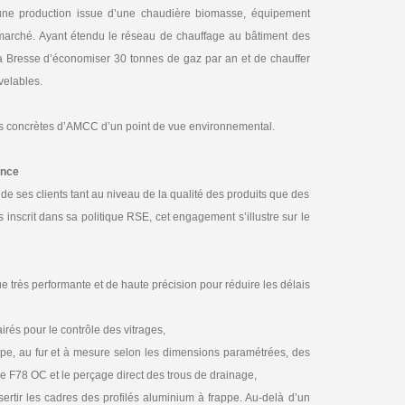
une production issue d’une chaudière biomasse, équipement
marché. Ayant étendu le réseau de chauffage au bâtiment des
a Bresse d’économiser 30 tonnes de gaz par an et de chauffer
velables.
cées concrètes d’AMCC d’un point de vue environnemental.
ence
de ses clients tant au niveau de la qualité des produits que des
s inscrit dans sa politique RSE, cet engagement s’illustre sur le
 très performante et de haute précision pour réduire les délais
irés pour le contrôle des vitrages,
pe, au fur et à mesure selon les dimensions paramétrées, des
F78 OC et le perçage direct des trous de drainage,
sertir les cadres des profilés aluminium à frappe. Au-delà d’un