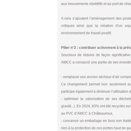
aux mouvements répétitifs et au port de cha
A cela s’ajoutent l’aménagement des post
critiques ainsi que la création d’un esp
environnement de travail positif.
Pilier n°2 : contribuer activement à la pré
Soucieux de réduire de façon significati
AMCC a consacré une partie de ses investi
- remplacer son ancien sécheur d’air comprim
Ce changement permet non seulement au si
participe également à diminuer l’utilisatio
- optimiser la valorisation de ses déchets 
gravât...). En 2024, 83% ont été recyclés 
au PVC d’AMCC à Châteauroux,
- concevoir un emballage en bois non traité 
rien à la protection de ces portes haut de g