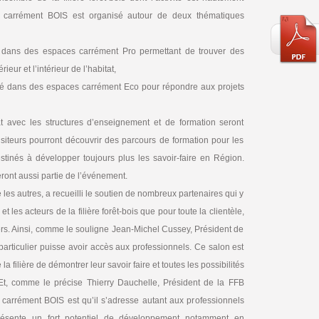
 carrément BOIS est organisé autour de deux thématiques
 dans des espaces carrément Pro permettant de trouver des
eur et l’intérieur de l’habitat,
é dans des espaces carrément Eco pour répondre aux projets
at avec les structures d’enseignement et de formation seront
siteurs pourront découvrir des parcours de formation pour les
tinés à développer toujours plus les savoir-faire en Région.
feront aussi partie de l’événement.
es autres, a recueilli le soutien de nombreux partenaires qui y
 et les acteurs de la filière forêt-bois que pour toute la clientèle,
iers. Ainsi, comme le souligne Jean-Michel Cussey, Président de
t particulier puisse avoir accès aux professionnels. Ce salon est
 filière de démontrer leur savoir faire et toutes les possibilités
 » Et, comme le précise Thierry Dauchelle, Président de la FFB
carrément BOIS est qu’il s’adresse autant aux professionnels
is présente un fort potentiel de développement notamment en