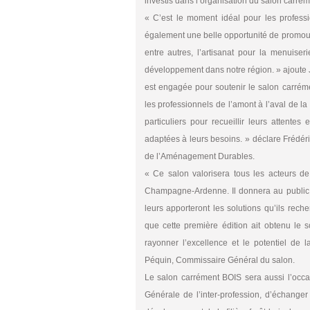
investis dans l’organisation du salon carré
« C’est le moment idéal pour les professi
également une belle opportunité de promouvo
entre autres, l’artisanat pour la menuiseri
développement dans notre région. » ajout
est engagée pour soutenir le salon carrém
les professionnels de l’amont à l’aval de la 
particuliers pour recueillir leurs attente
adaptées à leurs besoins. » déclare Frédéri
de l’Aménagement Durables.
« Ce salon valorisera tous les acteurs de l
Champagne-Ardenne. Il donnera au public 
leurs apporteront les solutions qu’ils rec
que cette première édition ait obtenu le 
rayonner l’excellence et le potentiel de 
Péquin, Commissaire Général du salon.
Le salon carrément BOIS sera aussi l’occa
Générale de l’inter-profession, d’échange