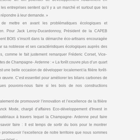
es entreprises sentent qu’il y a un marché et surtout que les
ur répondre à leur demande. »
 de mettre en avant les problématiques écologiques et
bien. Pour Jack Leroy-Ducardonnoy, Président de la CAPEB
nt BOIS s’inscrit dans la démarche éco-artisans encouragée
par sa noblesse et ses caractéristiques écologiques auprès des
Puis, comme le fait justement remarquer Fréderic Corset, Vice-
ctes de Champagne- Ardenne : « La forêt couvre plus d’un quart
st une belle occasion de développer localement la filière forêt-
 en œuvre. C’est essentiel pour améliorer les bilans carbones de
ques pouvons-nous faire si les bois de nos constructions
lement de promouvoir l’innovation et l’excellence de la filière
ranck Mode, chargé d’affaires Eco-développement d'Invest in
tériaux à travers lequel la Champagne- Ardenne peut faire
 savoir faire : Il est temps de sortir du bois pour le montrer
e promouvoir l’excellence de notre territoire que nous sommes