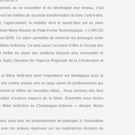
ment BOIS ».
onnels de se rencontrer et de développer leur réseau, c’est
ir les métiers de seconde transformation du bois c’est-à-dire,
e, l’agencement, le mobilier dont le savoir-faire est en plein
e Jean-Marie Mouton de Plate-Forme Technologique. « L’ARCAD
ent BOIS. Ce salon permettra de renforcer les échanges entre
filière forêt-bois. Ce sera aussi l’occasion d’être à l’écoute des
s et mettre en place des solutions toujours plus innovantes et
c Sailly, Directeur de l’Agence Régionale de la Construction et
a filière forêt-bois dont l’importance est stratégique pour la
une entrée unique vers un large panel de professionnels qui
herchent et même de nouvelles idées... Nous sommes très fiers
soutien d’acteurs majeurs de la filière. Ensemble nous ferons
la filière forêt-bois en Champagne-Ardenne. » déclare Bruno
sion pour tous les professionnels de participer à l’Assemblée
r avec les acteurs régionaux sur les expériences réussies de