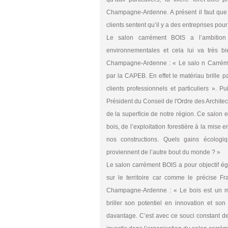
Champagne-Ardenne. A présent il faut que l
clients sentent qu’il y a des entreprises po
Le salon carrément BOIS a l’ambition
environnementales et cela lui va très 
Champagne-Ardenne : « Le salo n Carréme
par la CAPEB. En effet le matériau brille 
clients professionnels et particuliers ». 
Président du Conseil de l'Ordre des Archite
de la superficie de notre région. Ce salon e
bois, de l’exploitation forestière à la mise
nos constructions. Quels gains écologi
proviennent de l’autre bout du monde ? »
Le salon carrément BOIS a pour objectif éga
sur le territoire car comme le précise F
Champagne-Ardenne : « Le bois est un ma
briller son potentiel en innovation et son
davantage. C’est avec ce souci constant d