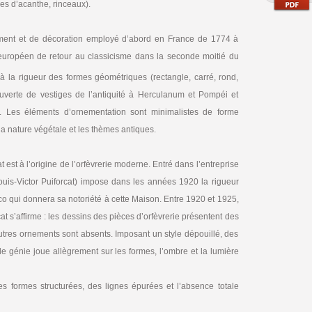
es d’acanthe, rinceaux).
ement et de décoration employé d’abord en France de 1774 à
européen de retour au classicisme dans la seconde moitié du
 à la rigueur des formes géométriques (rectangle, carré, rond,
couverte de vestiges de l’antiquité à Herculanum et Pompéi et
e. Les éléments d’ornementation sont minimalistes de forme
la nature végétale et les thèmes antiques.
est à l’origine de l’orfèvrerie moderne. Entré dans l’entreprise
Louis-Victor Puiforcat) impose dans les années 1920 la rigueur
co qui donnera sa notoriété à cette Maison. Entre 1920 et 1925,
at s’affirme : les dessins des pièces d’orfèvrerie présentent des
autres ornements sont absents. Imposant un style dépouillé, des
de génie joue allègrement sur les formes, l’ombre et la lumière
des formes structurées, des lignes épurées et l’absence totale