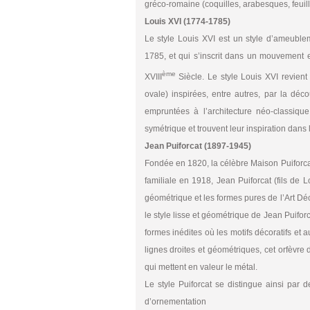
gréco-romaine (coquilles, arabesques, feuill
Louis XVI (1774-1785)
Le style Louis XVI est un style d’ameubl
1785, et qui s’inscrit dans un mouvement 
ème
XVIII
Siècle. Le style Louis XVI revient
ovale) inspirées, entre autres, par la dé
empruntées à l’architecture néo-classiqu
symétrique et trouvent leur inspiration dans 
Jean Puiforcat (1897-1945)
Fondée en 1820, la célèbre Maison Puiforcat 
familiale en 1918, Jean Puiforcat (fils de 
géométrique et les formes pures de l’Art Dé
le style lisse et géométrique de Jean Puiforc
formes inédites où les motifs décoratifs et 
lignes droites et géométriques, cet orfèvre 
qui mettent en valeur le métal.
Le style Puiforcat se distingue ainsi par 
d’ornementation