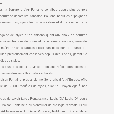
...
, la Serrurerie d’Art Fontaine contribue depuis plus de trois
serrurerie décorative française. Boutons, béquilles et poignées
 œuvres d’art, symboles du savoir-faire et du raffinement à la
galée de styles et de finitions quant aux choix de serrures
équilles, boutons de portes et de fenêtres, crémones, vases de
maîtres artisans français « ciseleurs, polisseurs, doreurs », qui
oules précieusement conservés depuis des siècles, garantit la
èles de styles.
les plus prestigieux, la Maison Fontaine réédite des pièces de
des résidences, villas, palais et hôtels.
aison Fontaine, plus ancienne Serrurerie d’Art d’Europe, offre
elle de 30.000 modèles de styles, allant du Moyen Age à nos
iècles de savoir-faire : Renaissance, Louis XIV, Louis XV, Louis
a Maison Fontaine a su s’entourer de prestigieux créateurs qui
 Art Nouveau et Art Déco. Puiforcat, Ruhlmann, Sue et Mare,