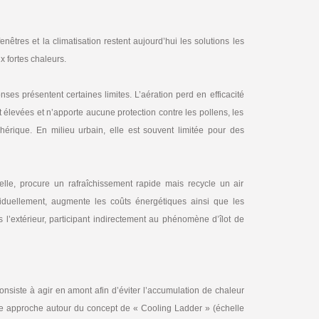
êtres et la climatisation restent aujourd’hui les solutions les
x fortes chaleurs.
es présentent certaines limites. L’aération perd en efficacité
 élevées et n’apporte aucune protection contre les pollens, les
érique. En milieu urbain, elle est souvent limitée pour des
 elle, procure un rafraîchissement rapide mais recycle un air
dividuellement, augmente les coûts énergétiques ainsi que les
 l’extérieur, participant indirectement au phénomène d’îlot de
consiste à agir en amont afin d’éviter l’accumulation de chaleur
ette approche autour du concept de « Cooling Ladder » (échelle