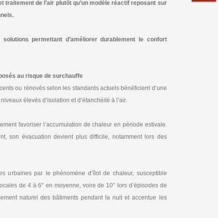
t traitement de l’air plutôt qu’un modèle réactif reposant sur
nels.
 solutions permettant d’améliorer durablement le confort
posés au risque de surchauffe
écents ou rénovés selon les standards actuels bénéficient d’une
niveaux élevés d’isolation et d’étanchéité à l’air.
lement favoriser l’accumulation de chaleur en période estivale.
nt, son évacuation devient plus difficile, notamment lors des
nes urbaines par le phénomène d’îlot de chaleur, susceptible
locales de 4 à 6° en moyenne, voire de 10° lors d’épisodes de
ssement naturel des bâtiments pendant la nuit et accentue les